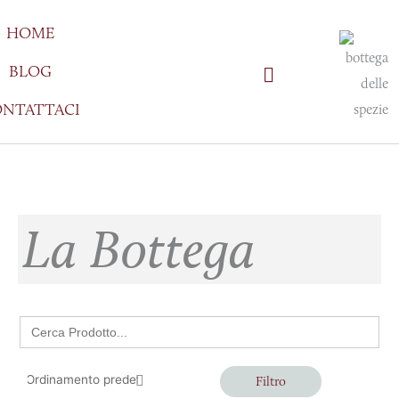
Vai
HOME
al
contenuto
BLOG
NTATTACI
La Bottega
Search
for:
Filtro