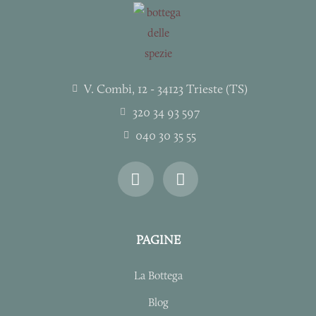
V. Combi, 12 - 34123 Trieste (TS)
320 34 93 597
040 30 35 55
I
F
n
a
s
c
t
e
a
b
PAGINE
g
o
r
o
La Bottega
a
k
m
-
Blog
f