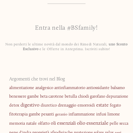
Entra nella #BSfamily!
Non perderti le ultime novità dal mondo dei Rimedi Naturali,
uno Sconto
Esclusivo
e le Offerte in Anteprima. Iscriviti subito!
Argomenti che trovi nel Blog
alimentazione
analgesico
antinfiammatorio
antiossidante
balsamo
benessere gambe
beta carotene
betulla
chiodi garofano
depurazione
digestivo
estate
drenaggio
detox
diuretico
emorroidi
fegato
fitoterapia
gambe pesanti
infiammazione
infusi
limone
geranio
olio essenziale
oli essenziali
memoria
natale
olfatto
pelle secca
proprietà afrodisiache
pepe d'india
protezione solare
relax
reni