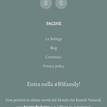
n
a
s
c
t
e
a
b
PAGINE
g
o
r
o
a
k
La Bottega
m
-
f
Blog
Contattaci
Privacy policy
Entra nella #BSfamily!
Non perderti le ultime novità dal Mondo dei Rimedi Naturali,
uno
Sconto Esclusivo
e le Offerte in Anteprima!