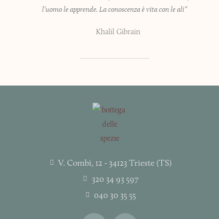
l’uomo le apprende. La conoscenza è vita con le ali”
Khalil Gibrain
V. Combi, 12 - 34123 Trieste (TS)
320 34 93 597
040 30 35 55
I
F