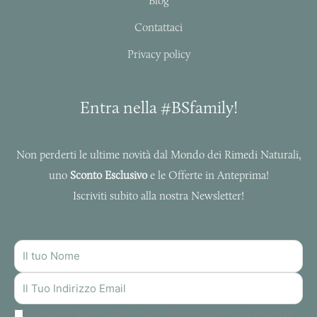
f
Blog
Contattaci
Privacy policy
Entra nella #BSfamily!
Non perderti le ultime novità dal Mondo dei Rimedi Naturali,
uno
Sconto Esclusivo
e le Offerte in Anteprima!
Iscriviti subito alla nostra Newsletter!
NOME
INDIRIZZO
MAIL
Autorizzo Bottega delle Spezie al trattamento dei miei dati.