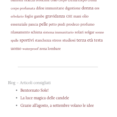
braccia
crema corpo
bambini
bronchite
collo
corpo
crema
donna
corpo profumata
difese immunitarie
digestione
eos
gravidanza
olio
gambe
mani
erbolario
foglie
GSE
pelle
essenziale
piedi
prodeco
profumo
pancia
petto
solgar
schiena
solari
rilassamento
sistema immunitario
sonno
sportivi
terza età
testa
studiosi
stress
spalle
stanchezza
uomo
zona lombare
waterproof
Blog – Articoli consigliati
Bentornato Sole!
La luce magica delle candele
Grazie all’agosto, a settembre volano le idee