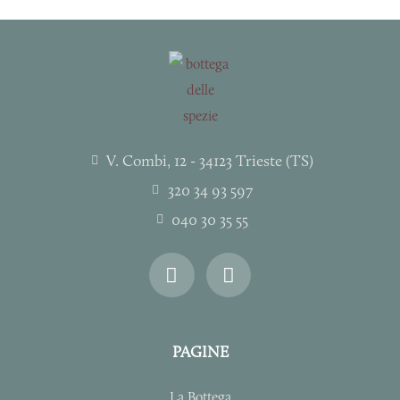
V. Combi, 12 - 34123 Trieste (TS)
320 34 93 597
040 30 35 55
I
F
n
a
s
c
t
e
a
b
PAGINE
g
o
r
o
La Bottega