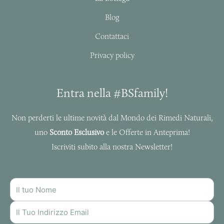
a
k
m
-
Blog
f
Contattaci
Privacy policy
Entra nella #BSfamily!
Non perderti le ultime novità dal Mondo dei Rimedi Naturali,
uno
Sconto Esclusivo
e le Offerte in Anteprima!
Iscriviti subito alla nostra Newsletter!
NOME
INDIRIZZO
MAIL