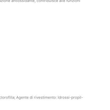
 azione antiossidante, contribuisce alle funzioni
% clorofilla; Agente di rivestimento: Idrossi-propil-