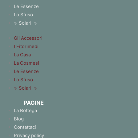
Le Essenze
Lo Sfuso
✨ Solari! ✨
Gli Accessori
I Fitorimedi
La Casa
La Cosmesi
Le Essenze
Lo Sfuso
✨ Solari! ✨
PAGINE
La Bottega
Blog
Contattaci
Privacy policy