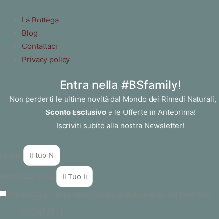
La Bottega
Blog
Contattaci
Privacy policy
Entra nella #BSfamily!
Non perderti le ultime novità dal Mondo dei Rimedi Naturali,
Sconto Esclusivo
e le Offerte in Anteprima!
Iscriviti subito alla nostra Newsletter!
NOME
INDIRIZZO MAIL
Autorizzo Bottega delle Spezie al trattamento dei miei dati.
ISCRIVITI