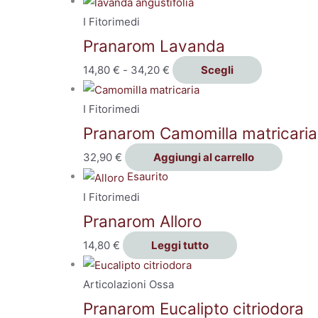
I Fitorimedi
Pranarom Lavanda
14,80
€
-
34,20
€
Scegli
I Fitorimedi
Pranarom Camomilla matricaria
32,90
€
Aggiungi al carrello
Esaurito
I Fitorimedi
Pranarom Alloro
14,80
€
Leggi tutto
Articolazioni Ossa
Pranarom Eucalipto citriodora