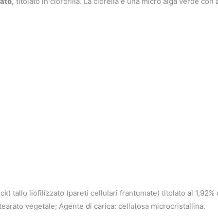
zato,
titolato in clorofilla. La clorella è una micro alga verde con
ck) tallo liofilizzato (pareti cellulari frantumate) titolato al 1,92
arato vegetale; Agente di carica: cellulosa microcristallina.