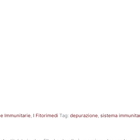
se Immunitarie
,
I Fitorimedi
Tag:
depurazione
,
sistema immunita