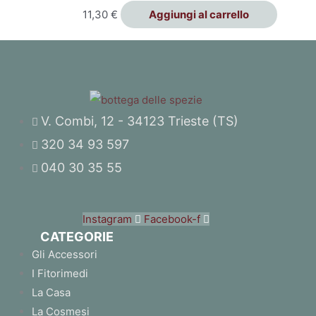
11,30
€
Aggiungi al carrello
V. Combi, 12 - 34123 Trieste (TS)
320 34 93 597
040 30 35 55
Instagram
Facebook-f
CATEGORIE
Gli Accessori
I Fitorimedi
La Casa
La Cosmesi