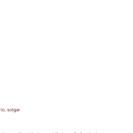
rio
,
solgar