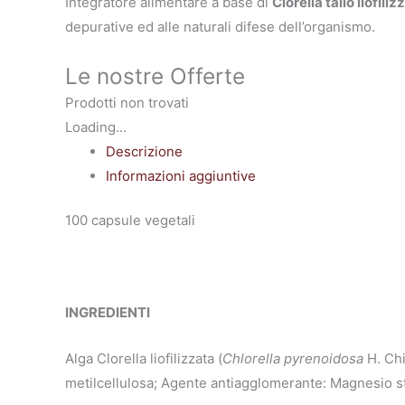
Integratore alimentare a base di
Clorella tallo liofiliz
depurative ed alle naturali difese dell’organismo.
Le nostre Offerte
Prodotti non trovati
Loading...
Descrizione
Informazioni aggiuntive
100 capsule vegetali
INGREDIENTI
Alga Clorella liofilizzata (
Chlorella pyrenoidosa
H. Chi
metilcellulosa; Agente antiagglomerante: Magnesio ste