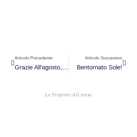
Precedente
Succe
Articolo Precedente
Articolo Successivo
Grazie All’agosto, A Settembre Volano Le Idee
Bentornato Sole!
Le Proposte del mese