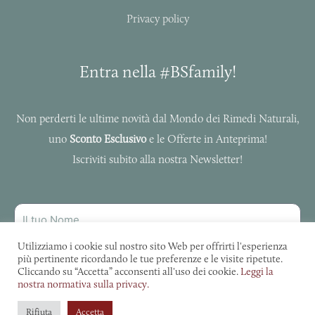
Privacy policy
Entra nella #BSfamily!
Non perderti le ultime novità dal Mondo dei Rimedi Naturali,
uno
Sconto Esclusivo
e le Offerte in Anteprima!
Iscriviti subito alla nostra Newsletter!
NOME
INDIRIZZO
Utilizziamo i cookie sul nostro sito Web per offrirti l'esperienza
più pertinente ricordando le tue preferenze e le visite ripetute.
MAIL
Cliccando su “Accetta” acconsenti all'uso dei cookie.
Leggi la
Autorizzo Bottega delle Spezie al trattamento dei miei dati.
nostra normativa sulla privacy.
ISCRIVITI
Rifiuta
Accetta