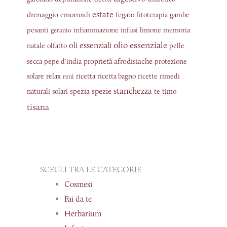
estate
drenaggio
emorroidi
fegato
fitoterapia
gambe
pesanti
infiammazione
infusi
limone
memoria
geranio
olio essenziale
oli essenziali
natale
olfatto
pelle
proprietà afrodisiache
secca
pepe d'india
protezione
solare
relax
ricetta
ricetta bagno
ricette
rimedi
reni
stanchezza
spezia
spezie
naturali
solari
te
timo
tisana
SCEGLI TRA LE CATEGORIE
Cosmesi
Fai da te
Herbarium