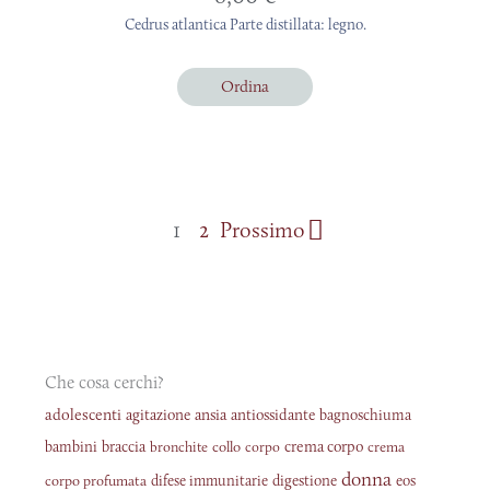
Cedrus atlantica Parte distillata: legno.
Ordina
1
2
Prossimo
Che cosa cerchi?
adolescenti
agitazione
ansia
antiossidante
bagnoschiuma
braccia
crema corpo
bambini
bronchite
collo
corpo
crema
donna
corpo profumata
difese immunitarie
digestione
eos