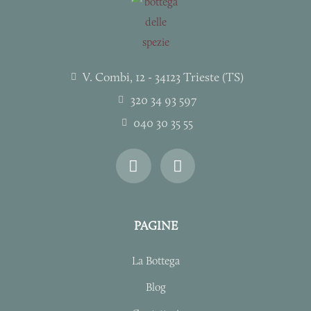
V. Combi, 12 - 34123 Trieste (TS)
320 34 93 597
040 30 35 55
I
F
n
a
s
c
t
e
a
b
PAGINE
g
o
r
o
La Bottega
a
k
m
-
Blog
f