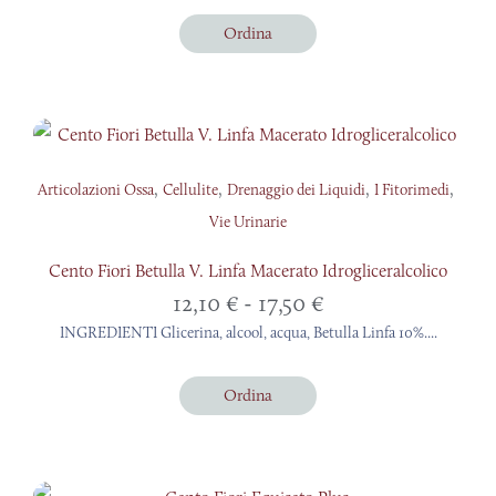
Ordina
,
,
,
,
Articolazioni Ossa
Cellulite
Drenaggio dei Liquidi
I Fitorimedi
Vie Urinarie
Cento Fiori Betulla V. Linfa Macerato Idrogliceralcolico
Fascia
12,10
€
-
17,50
€
di
INGREDIENTI Glicerina, alcool, acqua, Betulla Linfa 10%....
prezzo:
da
Ordina
12,10 €
a
17,50 €