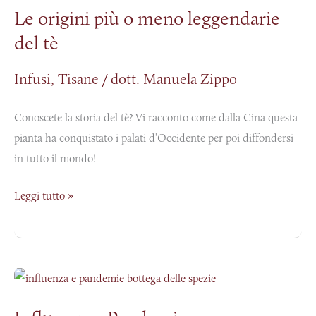
Le origini più o meno leggendarie
più
del tè
o
meno
Infusi
,
Tisane
/
dott. Manuela Zippo
leggendarie
del
Conoscete la storia del tè? Vi racconto come dalla Cina questa
tè
pianta ha conquistato i palati d’Occidente per poi diffondersi
in tutto il mondo!
Leggi tutto »
Influenza
e