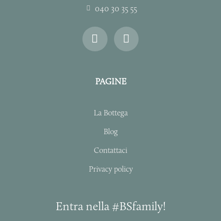
040 30 35 55
I
F
n
a
s
c
t
e
a
b
PAGINE
g
o
r
o
a
k
La Bottega
m
-
f
Blog
Contattaci
Privacy policy
Entra nella #BSfamily!