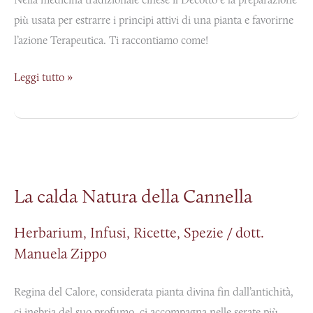
più usata per estrarre i principi attivi di una pianta e favorirne
l’azione Terapeutica. Ti raccontiamo come!
Leggi tutto »
La
calda
La calda Natura della Cannella
Natura
della
Herbarium
,
Infusi
,
Ricette
,
Spezie
/
dott.
Cannella
Manuela Zippo
Regina del Calore, considerata pianta divina fin dall’antichità,
ci inebria del suo profumo, ci accompagna nelle serate più