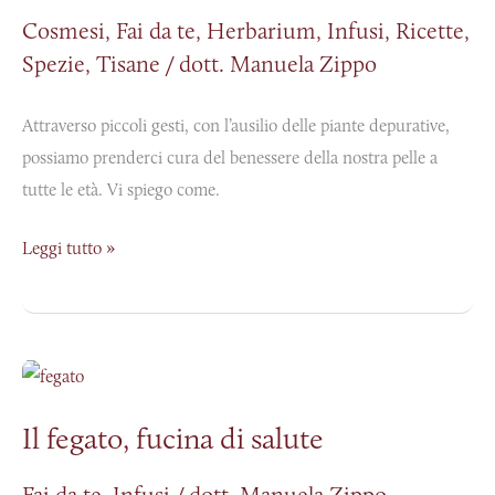
e
Cosmesi
,
Fai da te
,
Herbarium
,
Infusi
,
Ricette
,
le
Spezie
,
Tisane
/
dott. Manuela Zippo
piante
depurative
Attraverso piccoli gesti, con l’ausilio delle piante depurative,
possiamo prenderci cura del benessere della nostra pelle a
tutte le età. Vi spiego come.
Leggi tutto »
Il
fegato,
Il fegato, fucina di salute
fucina
di
Fai da te
,
Infusi
/
dott. Manuela Zippo