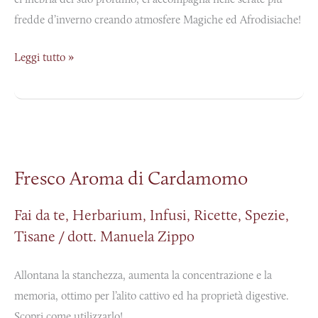
fredde d’inverno creando atmosfere Magiche ed Afrodisiache!
Leggi tutto »
Fresco
Aroma
Fresco Aroma di Cardamomo
di
Cardamomo
Fai da te
,
Herbarium
,
Infusi
,
Ricette
,
Spezie
,
Tisane
/
dott. Manuela Zippo
Allontana la stanchezza, aumenta la concentrazione e la
memoria, ottimo per l’alito cattivo ed ha proprietà digestive.
Scopri come utilizzarlo!