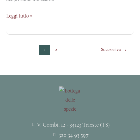
Leggi tutto »
1
2
Successivo
→
V. Combi, 12 - 34123 Trieste (TS)
320 34 93 597