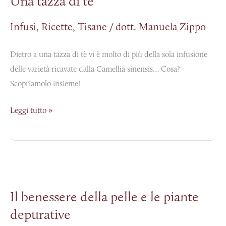
Una tazza di tè
di
tè
Infusi
,
Ricette
,
Tisane
/
dott. Manuela Zippo
Dietro a una tazza di tè vi è molto di più della sola infusione
delle varietà ricavate dalla Camellia sinensis… Cosa?
Scopriamolo insieme!
Leggi tutto »
Il
benessere
Il benessere della pelle e le piante
della
depurative
pelle