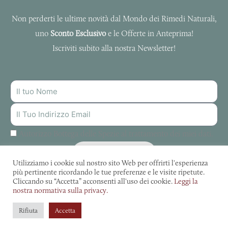
Non perderti le ultime novità dal Mondo dei Rimedi Naturali,
uno
Sconto Esclusivo
e le Offerte in Anteprima!
Iscriviti subito alla nostra Newsletter!
NOME
INDIRIZZO
MAIL
Autorizzo Bottega delle Spezie al trattamento dei miei dati.
ISCRIVITI
Utilizziamo i cookie sul nostro sito Web per offrirti l'esperienza
più pertinente ricordando le tue preferenze e le visite ripetute.
Cliccando su “Accetta” acconsenti all'uso dei cookie.
Leggi la
nostra normativa sulla privacy.
La Bottega Delle Spezie © 2022. Tutti diritti riservati. | P. IVA: 01032900324
Rifiuta
Accetta