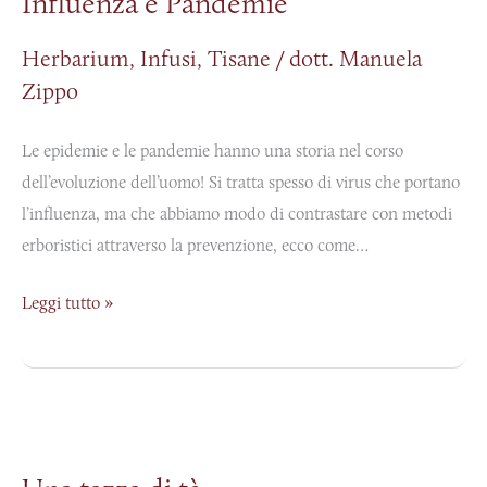
Influenza e Pandemie
Pandemie
Herbarium
,
Infusi
,
Tisane
/
dott. Manuela
Zippo
Le epidemie e le pandemie hanno una storia nel corso
dell’evoluzione dell’uomo! Si tratta spesso di virus che portano
l’influenza, ma che abbiamo modo di contrastare con metodi
erboristici attraverso la prevenzione, ecco come…
Leggi tutto »
Una
tazza