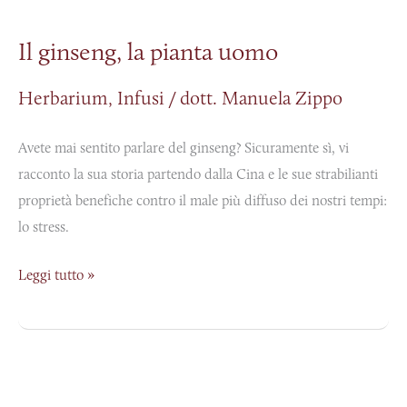
ginseng,
Il ginseng, la pianta uomo
la
pianta
Herbarium
,
Infusi
/
dott. Manuela Zippo
uomo
Avete mai sentito parlare del ginseng? Sicuramente sì, vi
racconto la sua storia partendo dalla Cina e le sue strabilianti
proprietà benefiche contro il male più diffuso dei nostri tempi:
lo stress.
Leggi tutto »
Le
origini