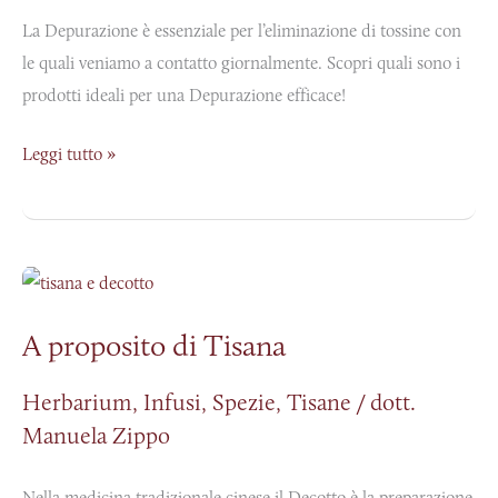
La Depurazione è essenziale per l’eliminazione di tossine con
le quali veniamo a contatto giornalmente. Scopri quali sono i
prodotti ideali per una Depurazione efficace!
Leggi tutto »
A
proposito
A proposito di Tisana
di
Tisana
Herbarium
,
Infusi
,
Spezie
,
Tisane
/
dott.
Manuela Zippo
Nella medicina tradizionale cinese il Decotto è la preparazione