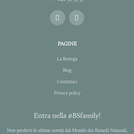
I
F
n
a
s
c
t
e
a
b
PAGINE
g
o
r
o
La Bottega
a
k
m
-
Blog
f
Contattaci
Privacy policy
Entra nella #BSfamily!
Non perderti le ultime novità dal Mondo dei Rimedi Naturali,