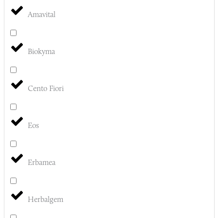
Amavital
Biokyma
Cento Fiori
Eos
Erbamea
Herbalgem