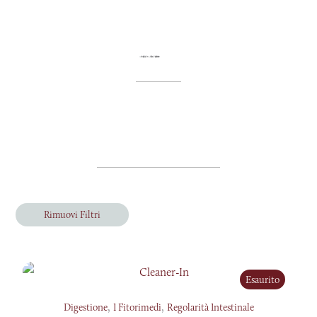
Rimuovi Filtri
Esaurito
,
,
Digestione
I Fitorimedi
Regolarità Intestinale