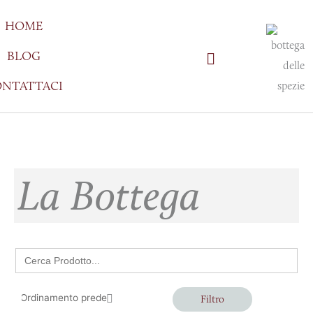
Vai
HOME
al
contenuto
BLOG
NTATTACI
La Bottega
Search
for:
Filtro