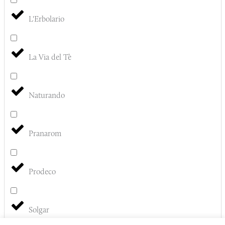
L'Erbolario
La Via del Tè
Naturando
Pranarom
Prodeco
Solgar