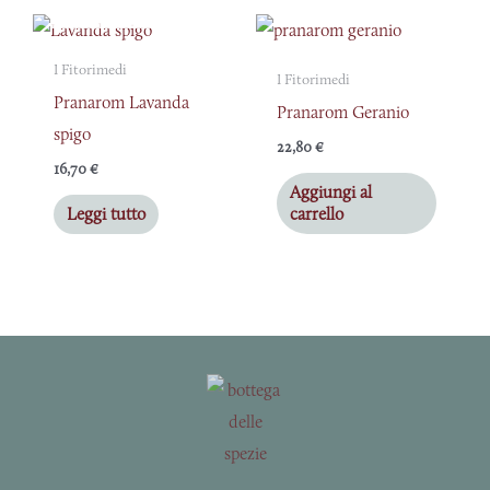
ESAURITO
I Fitorimedi
I Fitorimedi
Pranarom Lavanda
Pranarom Geranio
spigo
22,80
€
16,70
€
Aggiungi al
Leggi tutto
carrello