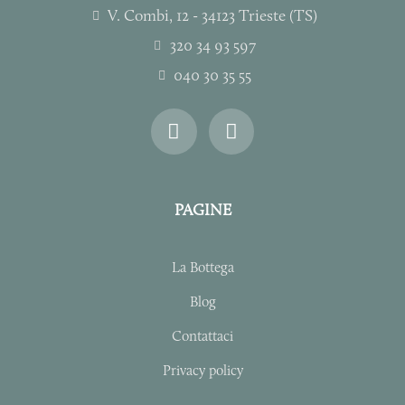
V. Combi, 12 - 34123 Trieste (TS)
320 34 93 597
040 30 35 55
I
F
n
a
s
c
t
e
a
b
PAGINE
g
o
r
o
a
k
La Bottega
m
-
f
Blog
Contattaci
Privacy policy