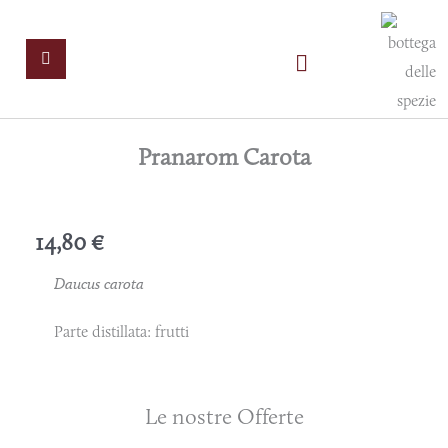
Vai
al
contenuto
Home
Pranarom Carota
Blog
14,80
€
Contattaci
Daucus carota
Parte distillata: frutti
Le nostre Offerte