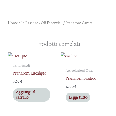
Home
/
Le Essenze
/
Oli Essenziali
/ Pranarom Carota
Prodotti correlati
ESAURITO
I Fitorimedi
Articolazioni Ossa
Pranarom Eucalipto
Pranarom Basilico
9,60
€
12,00
€
Aggiungi al
carrello
Leggi tutto