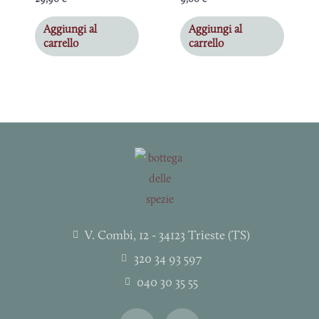
Aggiungi al
Aggiungi al
carrello
carrello
V. Combi, 12 - 34123 Trieste (TS)
320 34 93 597
040 30 35 55
I
F