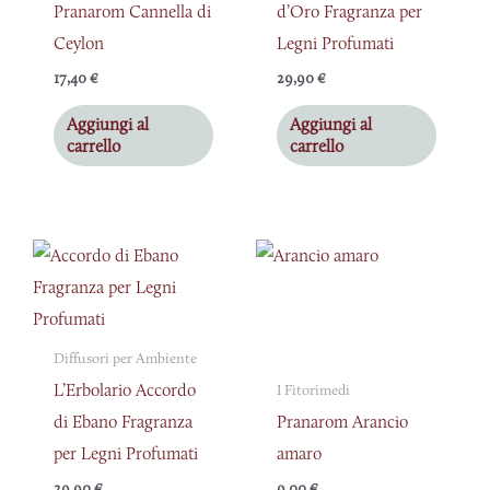
Pranarom Cannella di
d’Oro Fragranza per
Ceylon
Legni Profumati
17,40
€
29,90
€
Aggiungi al
Aggiungi al
carrello
carrello
Diffusori per Ambiente
L’Erbolario Accordo
I Fitorimedi
di Ebano Fragranza
Pranarom Arancio
per Legni Profumati
amaro
29,90
€
9,00
€