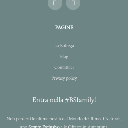
n
a
s
c
t
e
a
b
PAGINE
g
o
r
o
a
k
La Bottega
m
-
f
Blog
Contattaci
Privacy policy
Entra nella #BSfamily!
Non perderti le ultime novità dal Mondo dei Rimedi Naturali,
uno
Sconto Esclusivo
e le Offerte in Anteprima!