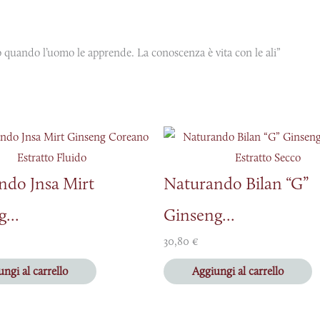
no quando l’uomo le apprende. La conoscenza è vita con le ali”
ndo Jnsa Mirt
Naturando Bilan “G”
...
Ginseng...
30,80
€
ngi al carrello
Aggiungi al carrello