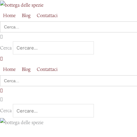
Vai
al
Home
Blog
Contattaci
contenuto
Search
for:
Cerca
Home
Blog
Contattaci
Search
for:
Cerca