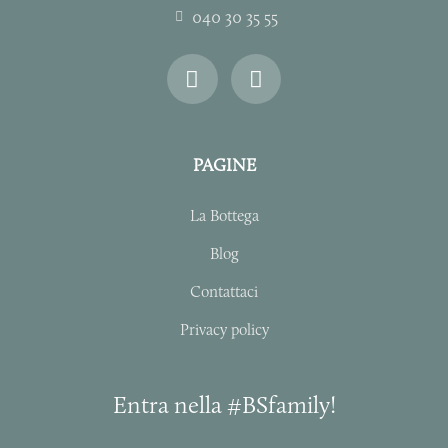
040 30 35 55
I
F
n
a
s
c
t
e
a
b
PAGINE
g
o
r
o
La Bottega
a
k
m
-
Blog
f
Contattaci
Privacy policy
Entra nella #BSfamily!