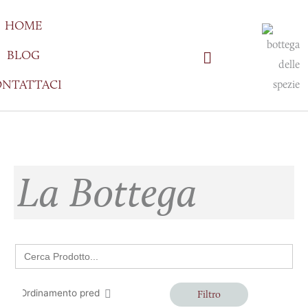
Vai
HOME
al
contenuto
BLOG
NTATTACI
La Bottega
Search
for:
Filtro