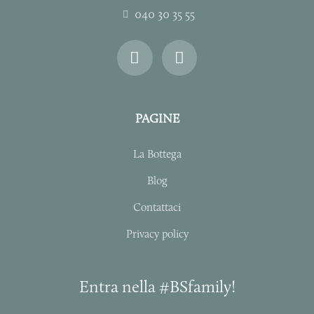
040 30 35 55
I
F
n
a
s
c
t
e
a
b
PAGINE
g
o
r
o
La Bottega
a
k
m
-
Blog
f
Contattaci
Privacy policy
Entra nella #BSfamily!