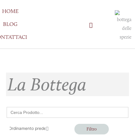
Vai
HOME
al
contenuto
BLOG
NTATTACI
La Bottega
Search
for:
Filtro