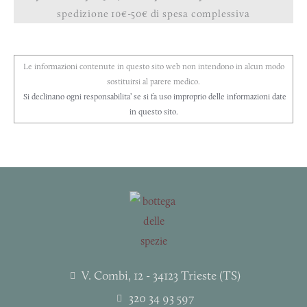
spedizione 10€-50€ di spesa complessiva
Le informazioni contenute in questo sito web non intendono in alcun modo
sostituirsi al parere medico.
Si declinano ogni responsabilita’ se si fa uso improprio delle informazioni date
in questo sito.
V. Combi, 12 - 34123 Trieste (TS)
320 34 93 597