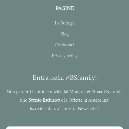
a
b
PAGINE
g
o
r
o
La Bottega
a
k
m
-
Blog
f
Contattaci
Privacy policy
Entra nella #BSfamily!
Non perderti le ultime novità dal Mondo dei Rimedi Naturali,
uno
Sconto Esclusivo
e le Offerte in Anteprima!
Iscriviti subito alla nostra Newsletter!