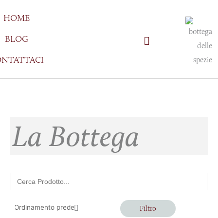
Vai
HOME
al
contenuto
BLOG
NTATTACI
La Bottega
Search
for:
Filtro