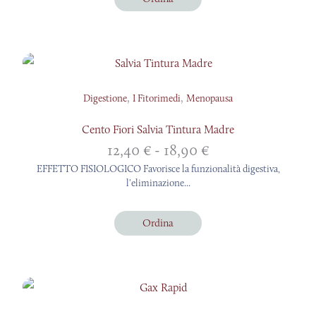
,
,
Digestione
I Fitorimedi
Menopausa
Cento Fiori Salvia Tintura Madre
Fascia
12,40
€
-
18,90
€
di
EFFETTO FISIOLOGICO Favorisce la funzionalità digestiva,
prezzo:
l'eliminazione...
da
12,40 €
Ordina
a
18,90 €