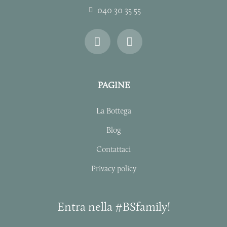
040 30 35 55
I
F
n
a
s
c
t
e
a
b
PAGINE
g
o
r
o
La Bottega
a
k
m
-
Blog
f
Contattaci
Privacy policy
Entra nella #BSfamily!