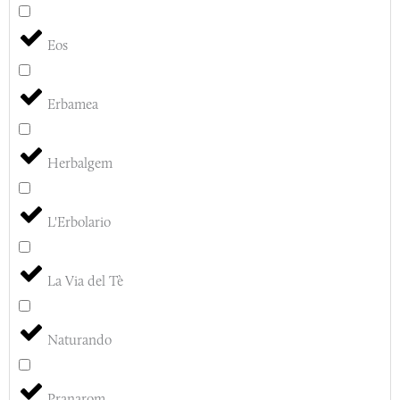
Eos
Erbamea
Herbalgem
L'Erbolario
La Via del Tè
Naturando
Pranarom