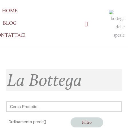
Vai
HOME
al
contenuto
BLOG
NTATTACI
La Bottega
Search
for:
Filtro