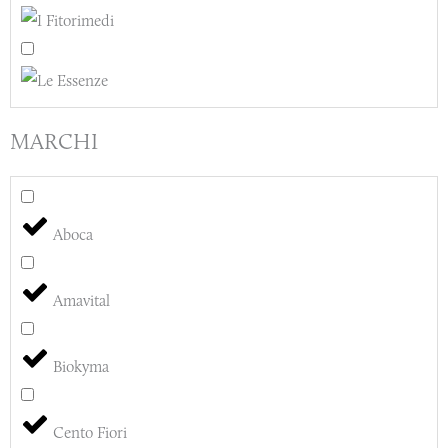
MARCHI
Aboca
Amavital
Biokyma
Cento Fiori