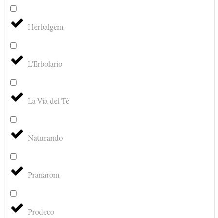
Herbalgem
L'Erbolario
La Via del Tè
Naturando
Pranarom
Prodeco