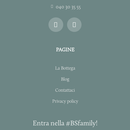
040 30 35 55
I
F
n
a
s
c
t
e
a
b
PAGINE
g
o
r
o
a
k
La Bottega
m
-
f
Blog
Contattaci
Privacy policy
Entra nella #BSfamily!