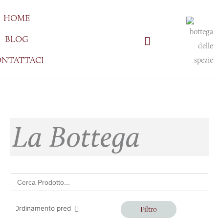
Vai
HOME
al
contenuto
BLOG
NTATTACI
La Bottega
Search
for:
Filtro