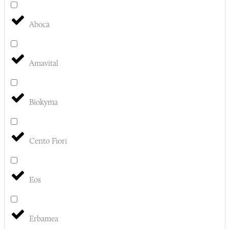
Aboca
Amavital
Biokyma
Cento Fiori
Eos
Erbamea