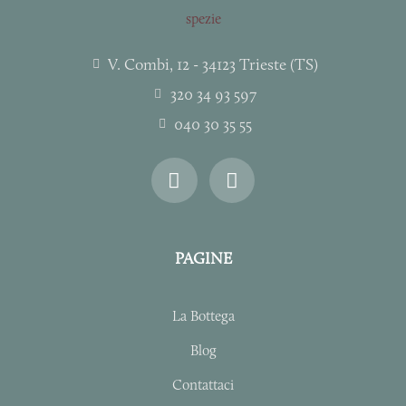
V. Combi, 12 - 34123 Trieste (TS)
320 34 93 597
040 30 35 55
I
F
n
a
s
c
t
e
a
b
PAGINE
g
o
r
o
a
k
La Bottega
m
-
f
Blog
Contattaci