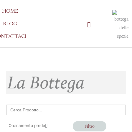
Vai
HOME
al
contenuto
BLOG
NTATTACI
La Bottega
Search
for:
Filtro