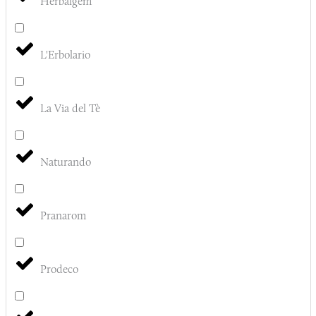
Herbalgem
L'Erbolario
La Via del Tè
Naturando
Pranarom
Prodeco