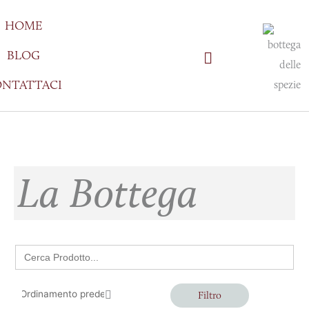
Vai
HOME
al
contenuto
BLOG
NTATTACI
La Bottega
Search
for:
Filtro