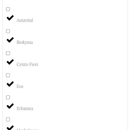
Amavital
Biokyma
Cento Fiori
Eos
Erbamea