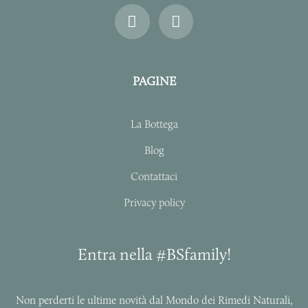
I
F
n
a
s
c
t
e
a
b
PAGINE
g
o
r
o
a
k
La Bottega
m
-
f
Blog
Contattaci
Privacy policy
Entra nella #BSfamily!
Non perderti le ultime novità dal Mondo dei Rimedi Naturali,