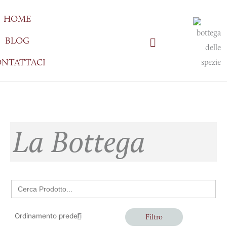
Vai
HOME
al
contenuto
BLOG
NTATTACI
La Bottega
Search
for:
Filtro