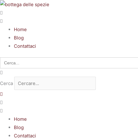
Vai
al
contenuto
Home
Blog
Contattaci
Search
for:
Cerca
Home
Blog
Contattaci