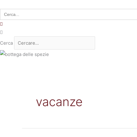
Search
for:
Cerca
vacanze