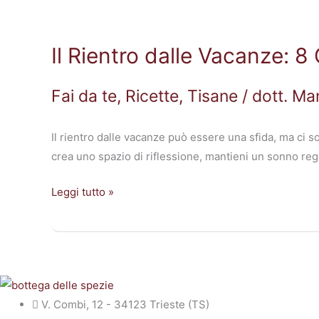
Il
Rientro
Il Rientro dalle Vacanze: 8 C
dalle
Vacanze:
8
Fai da te
,
Ricette
,
Tisane
/
dott. Ma
Consigli
Utili!
Il rientro dalle vacanze può essere una sfida, ma ci s
crea uno spazio di riflessione, mantieni un sonno regol
Leggi tutto »
V. Combi, 12 - 34123 Trieste (TS)