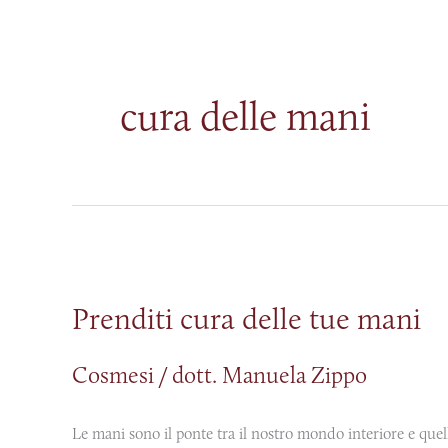
cura delle mani
Prenditi
cura
Prenditi cura delle tue mani
delle
tue
Cosmesi
/
dott. Manuela Zippo
mani
Le mani sono il ponte tra il nostro mondo interiore e quello