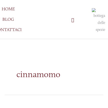
Vai
HOME
al
contenuto
BLOG
NTATTACI
cinnamomo
La