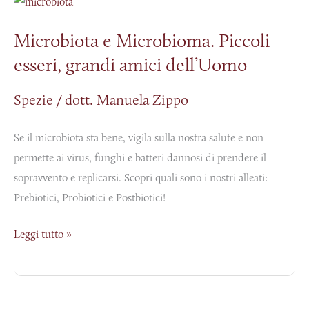
e
Microbiota e Microbioma. Piccoli
Microbioma.
esseri, grandi amici dell’Uomo
Piccoli
esseri,
Spezie
/
dott. Manuela Zippo
grandi
amici
Se il microbiota sta bene, vigila sulla nostra salute e non
dell’Uomo
permette ai virus, funghi e batteri dannosi di prendere il
sopravvento e replicarsi. Scopri quali sono i nostri alleati:
Prebiotici, Probiotici e Postbiotici!
Leggi tutto »