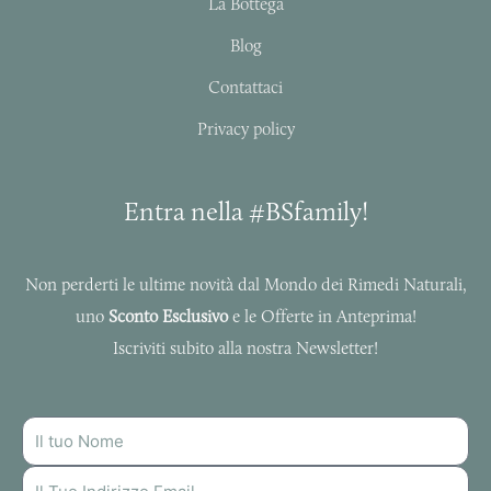
a
k
La Bottega
m
-
f
Blog
Contattaci
Privacy policy
Entra nella #BSfamily!
Non perderti le ultime novità dal Mondo dei Rimedi Naturali,
uno
Sconto Esclusivo
e le Offerte in Anteprima!
Iscriviti subito alla nostra Newsletter!
NOME
INDIRIZZO