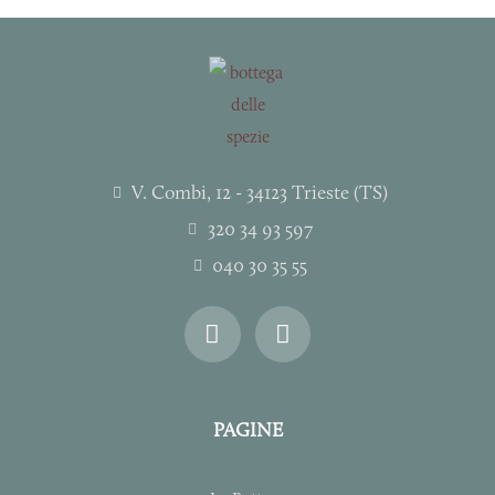
V. Combi, 12 - 34123 Trieste (TS)
320 34 93 597
040 30 35 55
I
F
n
a
s
c
t
e
a
b
PAGINE
g
o
r
o