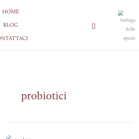
Vai
HOME
al
contenuto
BLOG
NTATTACI
probiotici
Microbiota