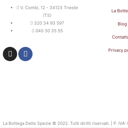
V. Combi, 12 - 34123 Trieste
La Bott
(TS)
320 34 93 597
Blog
040 30 35 55
Contatt
I
F
Privacy p
n
a
s
c
t
e
a
b
g
o
r
o
a
k
m
-
f
La Bottega Delle Spezie © 2022. Tutti diritti riservati. | P. I