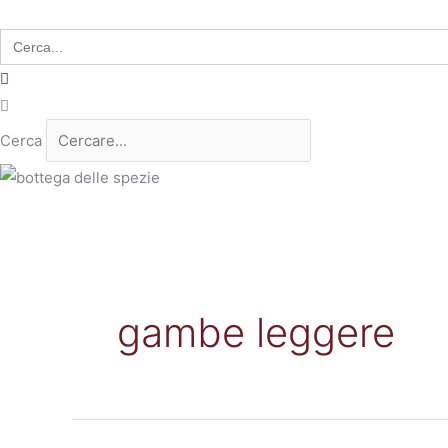
Search
for:
Cerca
gambe leggere