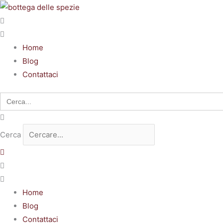
Vai
al
contenuto
Home
Blog
Contattaci
Search
for:
Cerca
Home
Blog
Contattaci