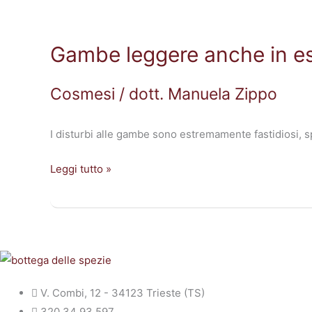
Gambe
leggere
Gambe leggere anche in e
anche
in
estate
Cosmesi
/
dott. Manuela Zippo
I disturbi alle gambe sono estremamente fastidiosi, 
Leggi tutto »
V. Combi, 12 - 34123 Trieste (TS)
320 34 93 597