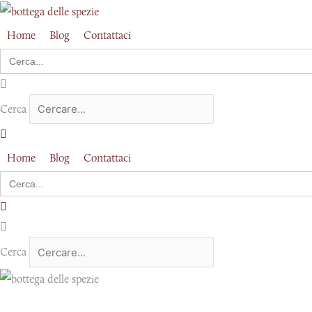
Vai
al
Home
Blog
Contattaci
contenuto
Search
for:
Cerca
Home
Blog
Contattaci
Search
for:
Cerca