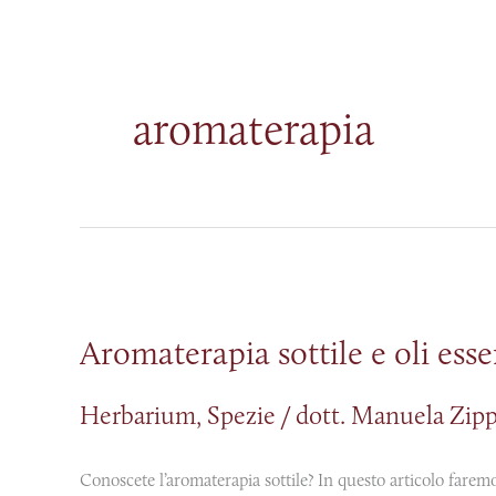
aromaterapia
Aromaterapia
sottile
Aromaterapia sottile e oli esse
e
oli
Herbarium
,
Spezie
/
dott. Manuela Zip
essenziali
della
serenità
Conoscete l’aromaterapia sottile? In questo articolo farem