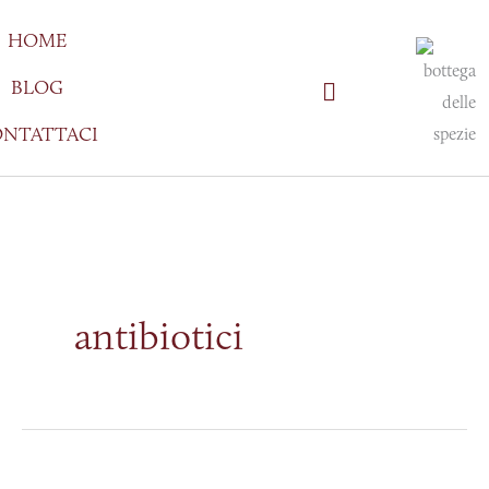
Vai
HOME
al
contenuto
BLOG
NTATTACI
antibiotici
La