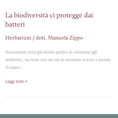
biodiversità
La biodiversità ci protegge dai
ci
batteri
protegge
dai
Herbarium
/
dott. Manuela Zippo
batteri
Sicuramente avrai già sentito parlare di resistenza agli
antibiotici, ma forse non sai che la soluzione si trova a portata
di mano…
Leggi tutto »