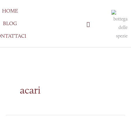
Vai
HOME
al
contenuto
BLOG
NTATTACI
acari
Capire