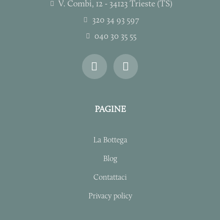
V. Combi, 12 - 34123 Trieste (TS)
320 34 93 597
040 30 35 55
I
F
n
a
s
c
t
e
a
b
PAGINE
g
o
r
o
a
k
La Bottega
m
-
f
Blog
Contattaci
Privacy policy