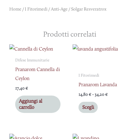
Home
/
I Fitorimedi
/
Anti-Age
/ Solgar Resveratrox
Prodotti correlati
Fascia
Questo
di
prodotto
prezzo:
Difese Immunitarie
da
ha
Pranarom Cannella di
14,80 €
a
I Fitorimedi
più
Ceylon
34,20 €
Pranarom Lavanda
varianti.
17,40
€
Le
14,80
€
-
34,20
€
Aggiungi al
opzioni
carrello
Scegli
possono
essere
scelte
nella