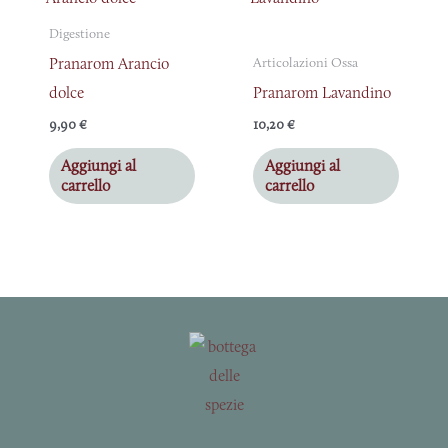
pagina
Digestione
del
Pranarom Arancio
Articolazioni Ossa
prodotto
dolce
Pranarom Lavandino
9,90
€
10,20
€
Aggiungi al
Aggiungi al
carrello
carrello