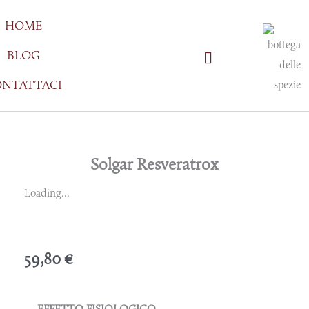
Vai
HOME
al
contenuto
BLOG
NTATTACI
Solgar Resveratrox
Loading...
59,80
€
EFFETTO FISIOLOGICO