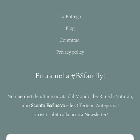
g
o
r
o
a
k
La Bottega
m
-
f
Blog
Contattaci
Privacy policy
Entra nella #BSfamily!
Non perderti le ultime novità dal Mondo dei Rimedi Naturali,
uno
Sconto Esclusivo
e le Offerte in Anteprima!
Iscriviti subito alla nostra Newsletter!
NOME