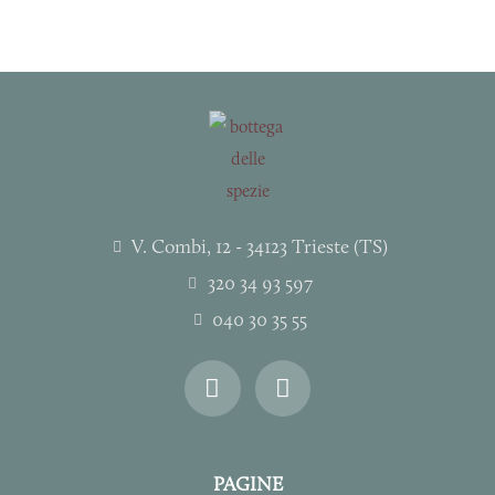
V. Combi, 12 - 34123 Trieste (TS)
320 34 93 597
040 30 35 55
I
F
n
a
s
c
t
e
a
b
PAGINE