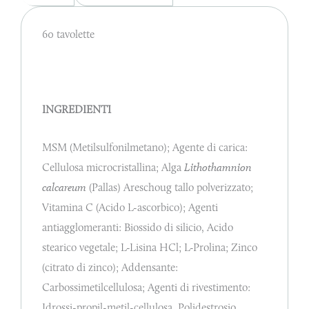
60 tavolette
INGREDIENTI
MSM (Metilsulfonilmetano); Agente di carica:
Cellulosa microcristallina; Alga
Lithothamnion
calcareum
(Pallas) Areschoug tallo polverizzato;
Vitamina C (Acido L-ascorbico); Agenti
antiagglomeranti: Biossido di silicio, Acido
stearico vegetale; L-Lisina HCl; L-Prolina; Zinco
(citrato di zinco); Addensante:
Carbossimetilcellulosa; Agenti di rivestimento:
Idrossi-propil-metil-cellulosa, Polidestrosio,