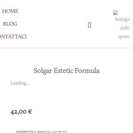
Vai
HOME
al
contenuto
BLOG
NTATTACI
Solgar Estetic Formula
Loading...
42,00
€
EFFETTO FISIOLOGICO