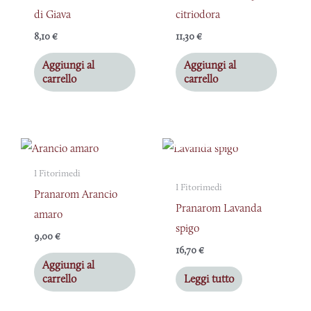
di Giava
citriodora
8,10
€
11,30
€
Aggiungi al
Aggiungi al
carrello
carrello
ESAURITO
I Fitorimedi
I Fitorimedi
Pranarom Arancio
Pranarom Lavanda
amaro
spigo
9,00
€
16,70
€
Aggiungi al
carrello
Leggi tutto