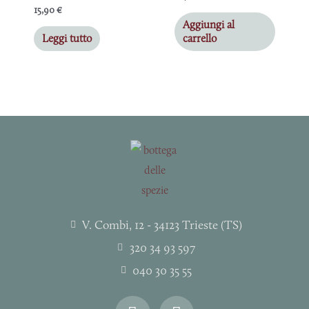
15,90
€
Aggiungi al
Leggi tutto
carrello
V. Combi, 12 - 34123 Trieste (TS)
320 34 93 597
040 30 35 55
I
F