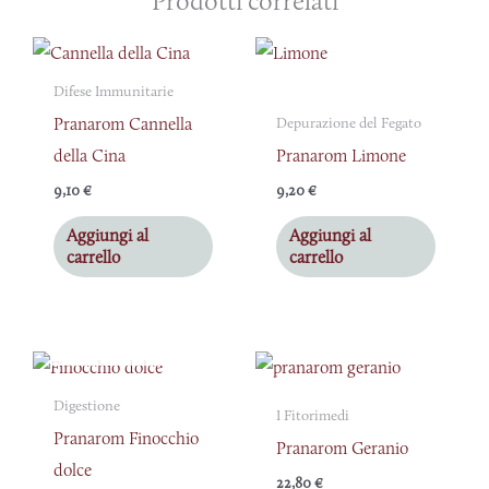
Prodotti correlati
Difese Immunitarie
Pranarom Cannella
Depurazione del Fegato
della Cina
Pranarom Limone
9,10
€
9,20
€
Aggiungi al
Aggiungi al
carrello
carrello
ESAURITO
Digestione
I Fitorimedi
Pranarom Finocchio
Pranarom Geranio
dolce
22,80
€