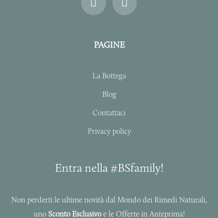
n
a
s
c
t
e
a
b
PAGINE
g
o
r
o
a
k
La Bottega
m
-
f
Blog
Contattaci
Privacy policy
Entra nella #BSfamily!
Non perderti le ultime novità dal Mondo dei Rimedi Naturali,
uno
Sconto Esclusivo
e le Offerte in Anteprima!