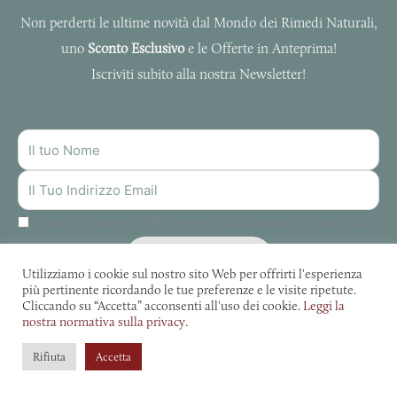
Non perderti le ultime novità dal Mondo dei Rimedi Naturali,
uno
Sconto Esclusivo
e le Offerte in Anteprima!
Iscriviti subito alla nostra Newsletter!
NOME
INDIRIZZO
MAIL
Autorizzo Bottega delle Spezie al trattamento dei miei dati.
ISCRIVITI
Utilizziamo i cookie sul nostro sito Web per offrirti l'esperienza
più pertinente ricordando le tue preferenze e le visite ripetute.
Cliccando su “Accetta” acconsenti all'uso dei cookie.
Leggi la
nostra normativa sulla privacy.
La Bottega Delle Spezie © 2022. Tutti diritti riservati. | P. IVA: 01032900324
Rifiuta
Accetta