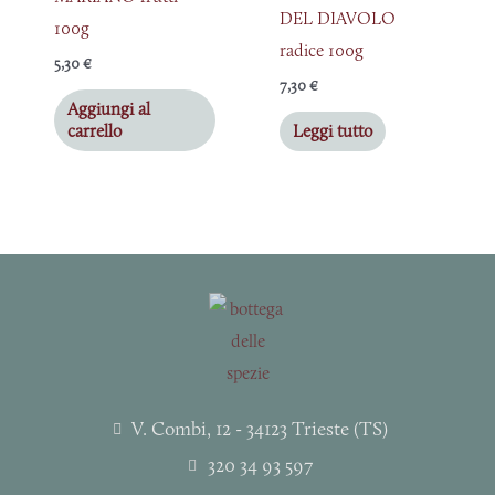
DEL DIAVOLO
100g
radice 100g
5,30
€
7,30
€
Aggiungi al
carrello
Leggi tutto
V. Combi, 12 - 34123 Trieste (TS)
320 34 93 597