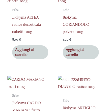
Erbe
Erbe
Biokyma ALTEA
Biokyma
radice decorticata
CORIANDOLO
cubetti 100g
polvere 100g
8,30
€
4,10
€
Aggiungi al
Aggiungi al
carrello
carrello
ESAURITO
Erbe
Erbe
Biokyma CARDO
Biokyma ARTIGLIO
MARIANO frutti