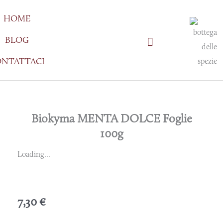
Vai
HOME
al
contenuto
BLOG
NTATTACI
Biokyma MENTA DOLCE Foglie
100g
Loading...
7,30
€