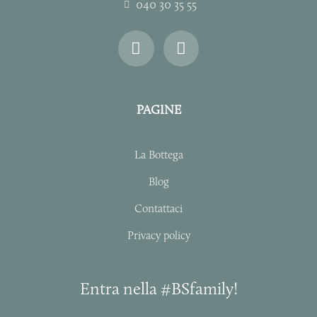
040 30 35 55
I
F
n
a
s
c
t
e
a
b
PAGINE
g
o
r
o
a
k
La Bottega
m
-
f
Blog
Contattaci
Privacy policy
Entra nella #BSfamily!