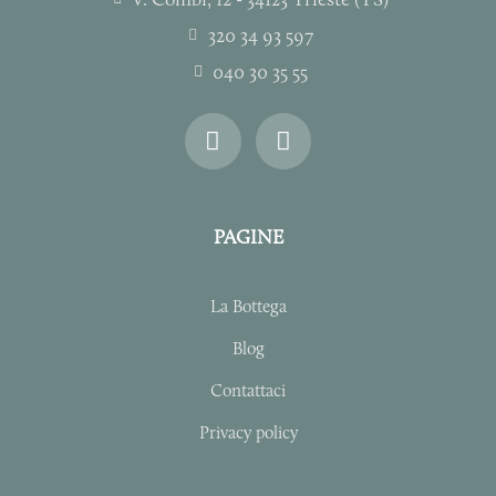
320 34 93 597
040 30 35 55
I
F
n
a
s
c
t
e
a
b
PAGINE
g
o
r
o
a
k
La Bottega
m
-
f
Blog
Contattaci
Privacy policy