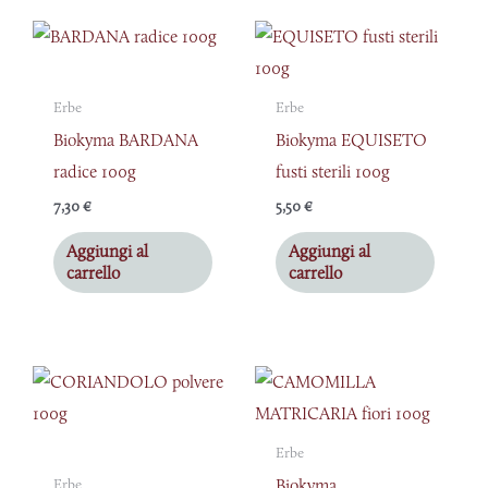
Erbe
Erbe
Biokyma BARDANA
Biokyma EQUISETO
radice 100g
fusti sterili 100g
7,30
€
5,50
€
Aggiungi al
Aggiungi al
carrello
carrello
Erbe
Biokyma
Erbe