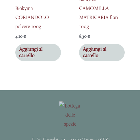
Biokyma
CAMOMILLA
CORIANDOLO
MATRICARIA fiori
polvere 100g
100g
4,10
€
8,30
€
Aggiungi al
Aggiungi al
carrello
carrello
V. Combi, 12 - 34123 Trieste (TS)