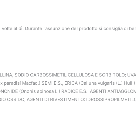
 volte al dì. Durante l’assunzione del prodotto si consiglia di be
INA, SODIO CARBOSSIMETIL CELLULOSA E SORBITOLO; UVA URS
aradisi Macfad.) SEMI E.S., ERICA (Calluna vulgaris (L.) Hul
, ONONIDE (Ononis spinosa L.) RADICE E.S., AGENTI ANTIAGGLO
IO OSSIDO; AGENTI DI RIVESTIMENTO: IDROSSIPROPILMETI