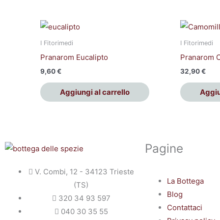
I Fitorimedi
I Fitorimedi
Pranarom Eucalipto
Pranarom C
9,60
€
32,90
€
Aggiungi al carrello
Aggiu
Pagine
V. Combi, 12 - 34123 Trieste
La Bottega
(TS)
Blog
320 34 93 597
Contattaci
040 30 35 55