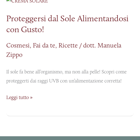
dal
Proteggersi dal Sole Alimentandosi
Sole
con Gusto!
Alimentandosi
con
Cosmesi
,
Fai da te
,
Ricette
/
dott. Manuela
Gusto!
Zippo
Il sole fa bene all’organismo, ma non alla pelle! Scopri come
proteggerti dai raggi UVB con un’alimentazione corretta!
Leggi tutto »