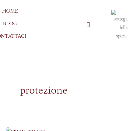
Vai
HOME
al
contenuto
BLOG
NTATTACI
protezione
Proteggersi