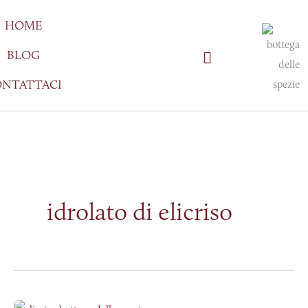
Vai
HOME
al
contenuto
BLOG
NTATTACI
idrolato di elicriso
L’Elicriso,