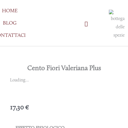
Vai
HOME
al
contenuto
BLOG
NTATTACI
Cento Fiori Valeriana Plus
Loading...
17,30
€
EFFETTO FISIOLOGICO