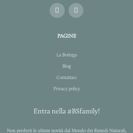
I
F
n
a
s
c
t
e
a
b
PAGINE
g
o
r
o
a
k
La Bottega
m
-
f
Blog
Contattaci
Privacy policy
Entra nella #BSfamily!
Non perderti le ultime novità dal Mondo dei Rimedi Naturali,