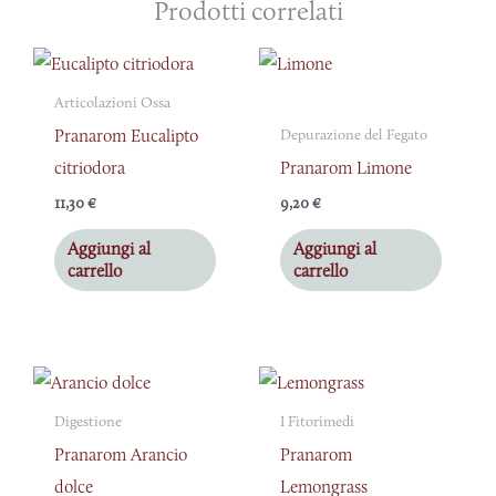
Prodotti correlati
Articolazioni Ossa
Pranarom Eucalipto
Depurazione del Fegato
citriodora
Pranarom Limone
11,30
€
9,20
€
Aggiungi al
Aggiungi al
carrello
carrello
Digestione
I Fitorimedi
Pranarom Arancio
Pranarom
dolce
Lemongrass