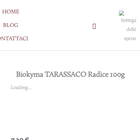
Vai
HOME
al
contenuto
BLOG
NTATTACI
Biokyma TARASSACO Radice 100g
Loading...
7,30
€