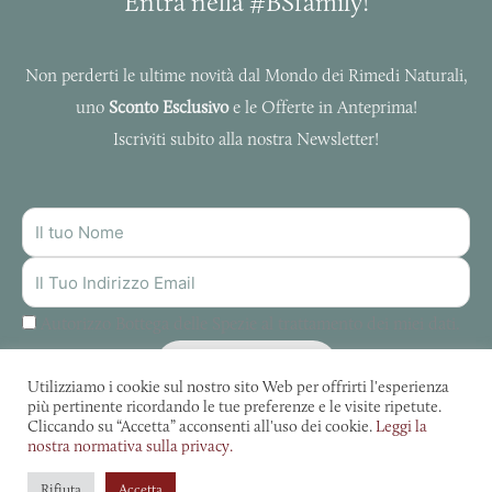
Entra nella #BSfamily!
Non perderti le ultime novità dal Mondo dei Rimedi Naturali,
uno
Sconto Esclusivo
e le Offerte in Anteprima!
Iscriviti subito alla nostra Newsletter!
NOME
INDIRIZZO
MAIL
Autorizzo Bottega delle Spezie al trattamento dei miei dati.
ISCRIVITI
Utilizziamo i cookie sul nostro sito Web per offrirti l'esperienza
più pertinente ricordando le tue preferenze e le visite ripetute.
Cliccando su “Accetta” acconsenti all'uso dei cookie.
Leggi la
nostra normativa sulla privacy.
La Bottega Delle Spezie © 2022. Tutti diritti riservati. | P. IVA: 01032900324
Rifiuta
Accetta