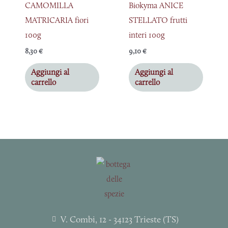
CAMOMILLA
Biokyma ANICE
MATRICARIA fiori
STELLATO frutti
100g
interi 100g
8,30
€
9,10
€
Aggiungi al
Aggiungi al
carrello
carrello
V. Combi, 12 - 34123 Trieste (TS)