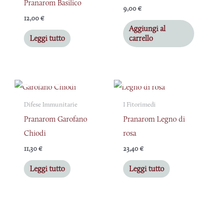
Pranarom Basilico
9,00
€
12,00
€
Aggiungi al
Leggi tutto
carrello
ESAURITO
ESAURITO
Difese Immunitarie
I Fitorimedi
Pranarom Garofano
Pranarom Legno di
Chiodi
rosa
11,30
€
23,40
€
Leggi tutto
Leggi tutto