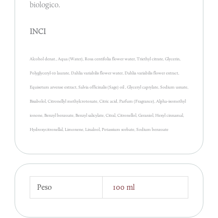
biologico.
INCI
Alcohol denat., Aqua (Water), Rosa centifolia flower water, Triethyl citrate, Glycerin,
Polyglyceryl-10 laurate, Dahlia variabilis flower water, Dahlia variabilis flower extract,
Equisetum arvense extract, Salvia officinalis (Sage) oil , Glyceryl caprylate, Sodium usnate,
Bisabolol, Citronellyl methylcrotonate, Citric acid, Parfum (Fragrance), Alpha-isomethyl
ionone, Benzyl benzoate, Benzyl salicylate, Citral, Citronellol, Geraniol, Hexyl cinnamal,
Hydroxycitronellal, Limonene, Linalool, Potassium sorbate, Sodium benzoate
Peso
100 ml