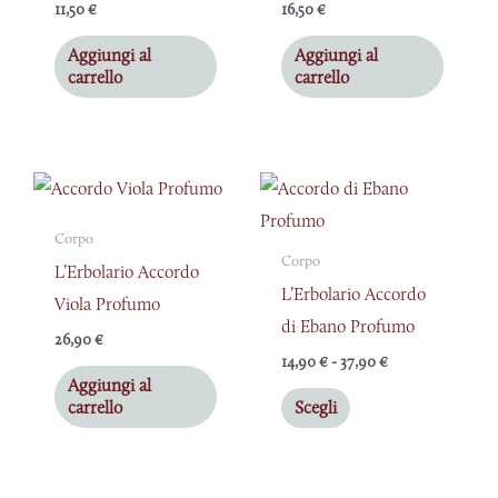
11,50
€
16,50
€
Aggiungi al
Aggiungi al
carrello
carrello
Fascia
Questo
di
prodotto
prezzo:
Corpo
da
ha
Corpo
14,90 €
L’Erbolario Accordo
a
più
L’Erbolario Accordo
37,90 €
Viola Profumo
varianti.
di Ebano Profumo
26,90
€
Le
14,90
€
-
37,90
€
opzioni
Aggiungi al
carrello
Scegli
possono
essere
scelte