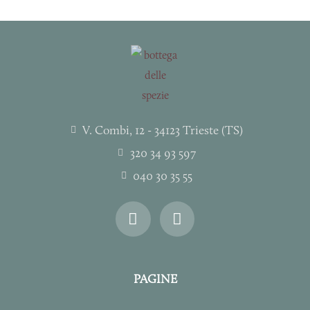
nella
pagina
del
prodotto
V. Combi, 12 - 34123 Trieste (TS)
320 34 93 597
040 30 35 55
I
F
n
a
s
c
t
e
a
b
PAGINE
g
o
r
o