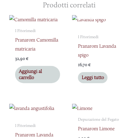
Prodotti correlati
ESAURITO
I Fitorimedi
I Fitorimedi
Pranarom Camomilla
Pranarom Lavanda
matricaria
spigo
32,90
€
16,70
€
Aggiungi al
carrello
Leggi tutto
Fascia
Questo
di
prodotto
prezzo:
Depurazione del Fegato
da
I Fitorimedi
ha
Pranarom Limone
14,80 €
a
Pranarom Lavanda
più