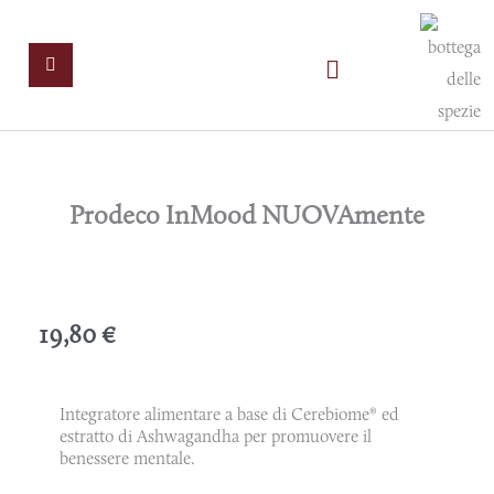
Vai
al
contenuto
Home
Blog
Prodeco InMood NUOVAmente
Contattaci
19,80
€
Integratore alimentare a base di Cerebiome® ed
estratto di Ashwagandha per promuovere il
benessere mentale.