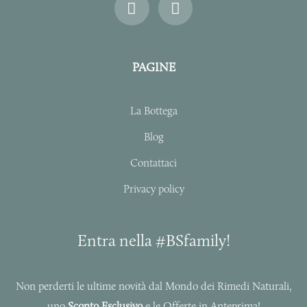
n
a
s
c
t
e
a
b
PAGINE
g
o
r
o
a
k
La Bottega
m
-
f
Blog
Contattaci
Privacy policy
Entra nella #BSfamily!
Non perderti le ultime novità dal Mondo dei Rimedi Naturali,
uno
Sconto Esclusivo
e le Offerte in Anteprima!