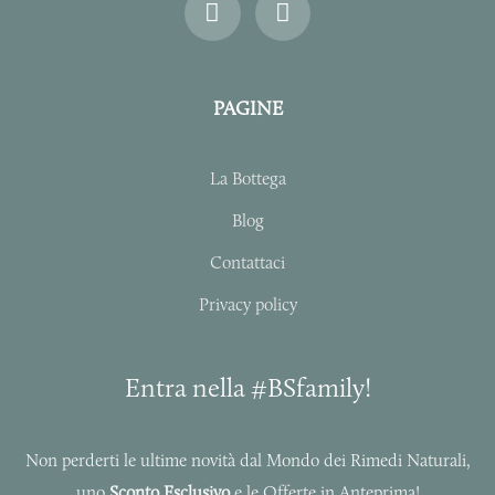
n
a
s
c
t
e
a
b
PAGINE
g
o
r
o
a
k
La Bottega
m
-
f
Blog
Contattaci
Privacy policy
Entra nella #BSfamily!
Non perderti le ultime novità dal Mondo dei Rimedi Naturali,
uno
Sconto Esclusivo
e le Offerte in Anteprima!