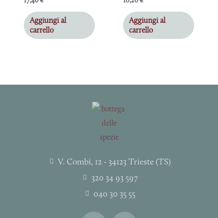
17,40
€
10,20
€
Aggiungi al
Aggiungi al
carrello
carrello
V. Combi, 12 - 34123 Trieste (TS)
320 34 93 597
040 30 35 55
I
F