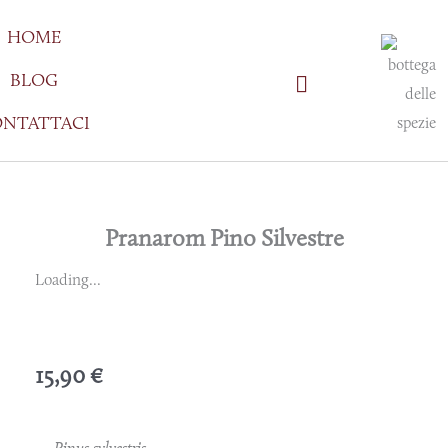
Vai
HOME
al
contenuto
BLOG
NTATTACI
Pranarom Pino Silvestre
Loading...
15,90
€
Pinus sylvestris