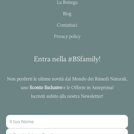
a
k
La Bottega
m
-
f
Blog
Contattaci
Privacy policy
Entra nella #BSfamily!
Non perderti le ultime novità dal Mondo dei Rimedi Naturali,
uno
Sconto Esclusivo
e le Offerte in Anteprima!
Iscriviti subito alla nostra Newsletter!
NOME
INDIRIZZO