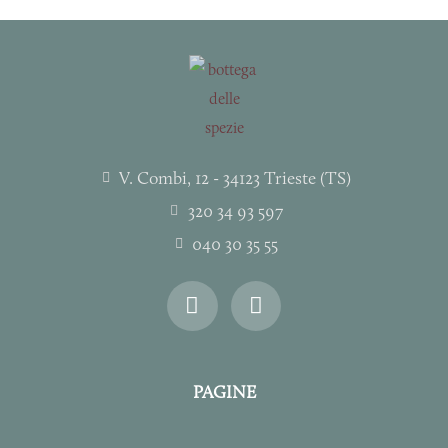
V. Combi, 12 - 34123 Trieste (TS)
320 34 93 597
040 30 35 55
I
F
n
a
s
c
t
e
a
b
PAGINE
g
o
r
o