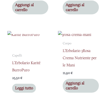
Aggiungi al
Aggiungi al
carrello
carrello
ESAURITO
Corpo
L’Erbolario 3Rosa
Capelli
Crema Nutriente per
L’Erbolario Karité
le Mani
BurroPuro
11,90
€
25,50
€
Aggiungi al
Leggi tutto
carrello