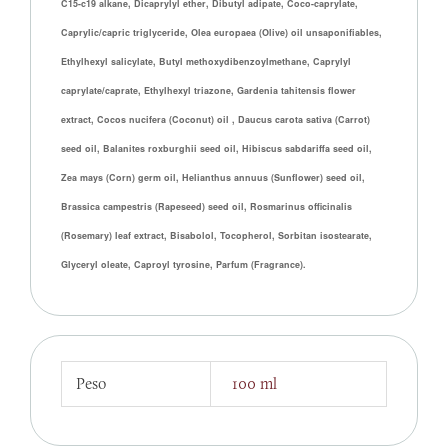
C15-c19 alkane, Dicaprylyl ether, Dibutyl adipate, Coco-caprylate,
Caprylic/capric triglyceride, Olea europaea (Olive) oil unsaponifiables,
Ethylhexyl salicylate, Butyl methoxydibenzoylmethane, Caprylyl
caprylate/caprate, Ethylhexyl triazone, Gardenia tahitensis flower
extract, Cocos nucifera (Coconut) oil , Daucus carota sativa (Carrot)
seed oil, Balanites roxburghii seed oil, Hibiscus sabdariffa seed oil,
Zea mays (Corn) germ oil, Helianthus annuus (Sunflower) seed oil,
Brassica campestris (Rapeseed) seed oil, Rosmarinus officinalis
(Rosemary) leaf extract, Bisabolol, Tocopherol, Sorbitan isostearate,
Glyceryl oleate, Caproyl tyrosine, Parfum (Fragrance).
Peso
100 ml