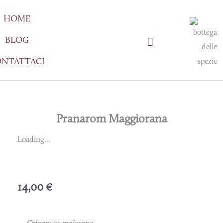
Vai
HOME
al
contenuto
BLOG
NTATTACI
Pranarom Maggiorana
Loading...
14,00
€
Origanum majorana