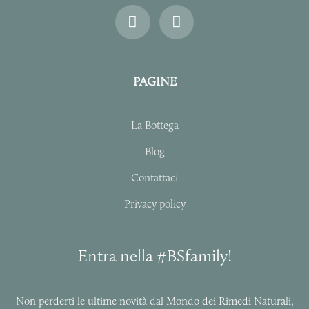
I
F
n
a
s
c
t
e
a
b
PAGINE
g
o
r
o
a
k
La Bottega
m
-
f
Blog
Contattaci
Privacy policy
Entra nella #BSfamily!
Non perderti le ultime novità dal Mondo dei Rimedi Naturali,