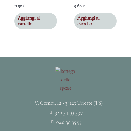
11,30
€
9,60
€
Aggiungi al
Aggiungi al
carrello
carrello
V. Combi, 12 - 34123 Trieste (TS)
320 34 93 597
040 30 35 55