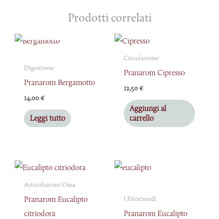
Prodotti correlati
ESAURITO
Circolazione
Digestione
Pranarom Cipresso
Pranarom Bergamotto
12,50
€
14,00
€
Aggiungi al
Leggi tutto
carrello
Articolazioni Ossa
Pranarom Eucalipto
I Fitorimedi
citriodora
Pranarom Eucalipto