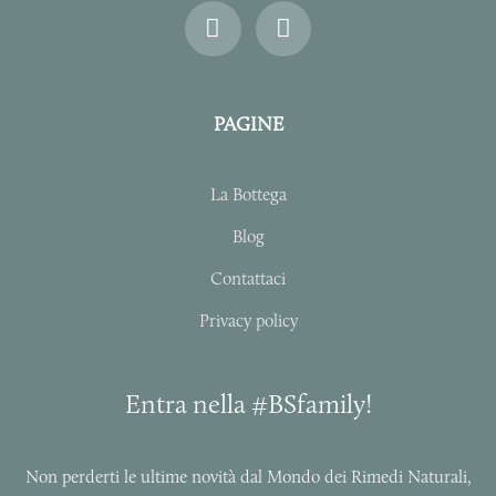
I
F
n
a
s
c
t
e
a
b
PAGINE
g
o
r
o
a
k
La Bottega
m
-
f
Blog
Contattaci
Privacy policy
Entra nella #BSfamily!
Non perderti le ultime novità dal Mondo dei Rimedi Naturali,