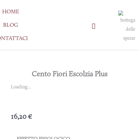
Vai
HOME
al
contenuto
BLOG
NTATTACI
Cento Fiori Escolzia Plus
Loading...
16,20
€
EFFETTO FISIOLOGICO