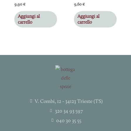
9,90
€
9,60
€
Aggiungi al
Aggiungi al
carrello
carrello
V. Combi, 12 - 34123 Trieste (TS)
320 34 93 597
040 30 35 55