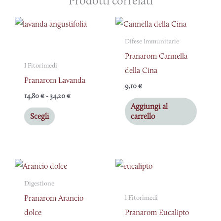
Prodotti correlati
Fascia
Questo
di
prodotto
prezzo:
Difese Immunitarie
da
ha
Pranarom Cannella
14,80 €
a
I Fitorimedi
più
della Cina
34,20 €
Pranarom Lavanda
varianti.
9,10
€
Le
14,80
€
-
34,20
€
Aggiungi al
opzioni
Scegli
carrello
possono
essere
scelte
nella
pagina
Digestione
del
Pranarom Arancio
I Fitorimedi
prodotto
dolce
Pranarom Eucalipto