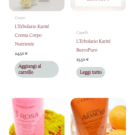
Corpo
L’Erbolario Karité
Capelli
Crema Corpo
L’Erbolario Karité
Nutriente
BurroPuro
24,50
€
25,50
€
Aggiungi al
carrello
Leggi tutto