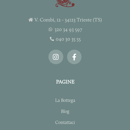
V. Combi, 12 - 34123 Trieste (TS)
320 34 93 597
040 30 35 55
I
F
n
a
s
c
t
e
a
b
PAGINE
g
o
r
o
a
k
La Bottega
m
-
f
Blog
Contattaci