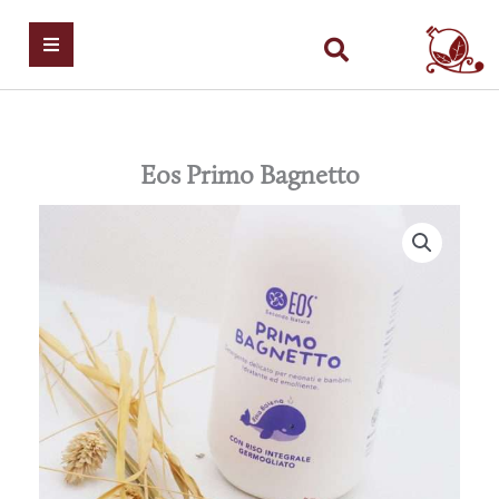
Vai
al
contenuto
Home
Eos Primo Bagnetto
Blog
Contattaci