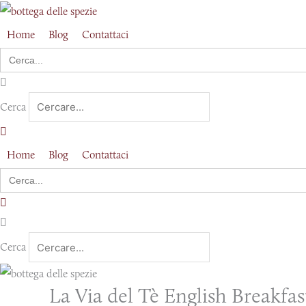
Vai
al
Home
Blog
Contattaci
contenuto
Search
for:
Cerca
Home
Blog
Contattaci
Search
for:
Cerca
La Via del Tè English Breakfas