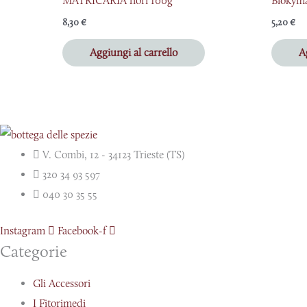
MATRICARIA fiori 100g
Biokym
8,30
€
5,20
€
Aggiungi al carrello
A
V. Combi, 12 - 34123 Trieste (TS)
320 34 93 597
040 30 35 55
Instagram
Facebook-f
Categorie
Gli Accessori
I Fitorimedi