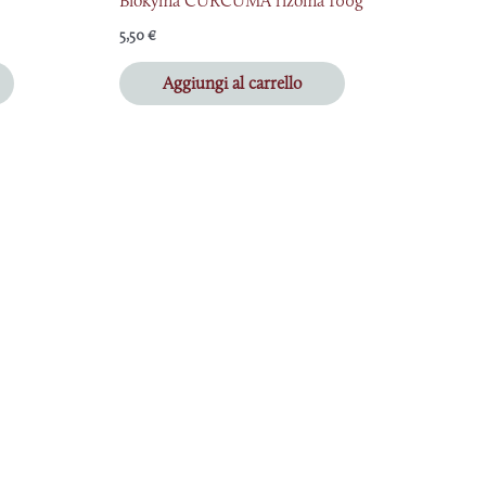
Biokyma CURCUMA rizoma 100g
5,50
€
Aggiungi al carrello