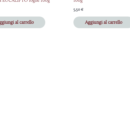
a EUCALIPTO foglie 100g
100g
5,50
€
ggiungi al carrello
Aggiungi al carrello