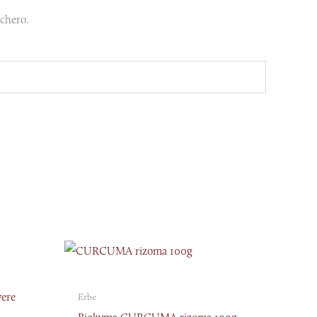
cchero.
ere
Erbe