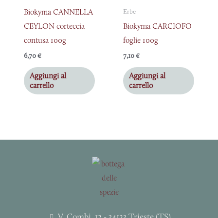
Biokyma CANNELLA
Erbe
CEYLON corteccia
Biokyma CARCIOFO
contusa 100g
foglie 100g
6,70
€
7,10
€
Aggiungi al
Aggiungi al
carrello
carrello
V. Combi, 12 - 34123 Trieste (TS)