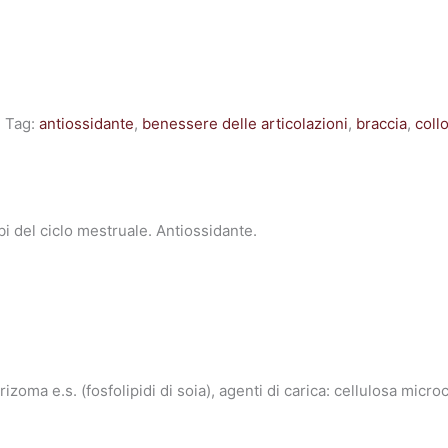
i
Tag:
antiossidante
,
benessere delle articolazioni
,
braccia
,
coll
rbi del ciclo mestruale. Antiossidante.
ma e.s. (fosfolipidi di soia), agenti di carica: cellulosa microc