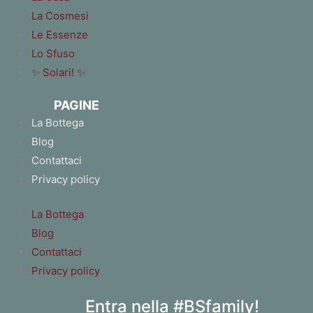
La Cosmesi
Le Essenze
Lo Sfuso
✨ Solari! ✨
PAGINE
La Bottega
Blog
Contattaci
Privacy policy
La Bottega
Blog
Contattaci
Privacy policy
Entra nella #BSfamily!