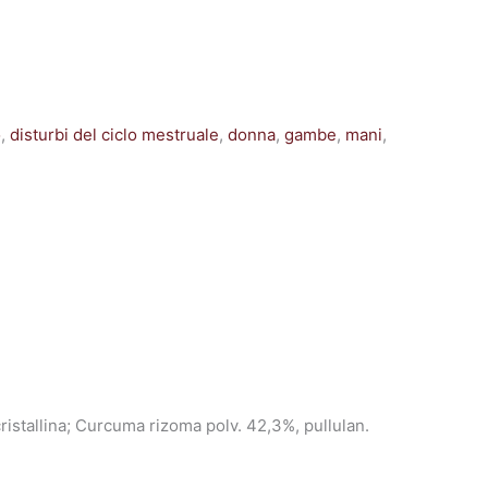
o
,
disturbi del ciclo mestruale
,
donna
,
gambe
,
mani
,
ristallina; Curcuma rizoma polv. 42,3%, pullulan.