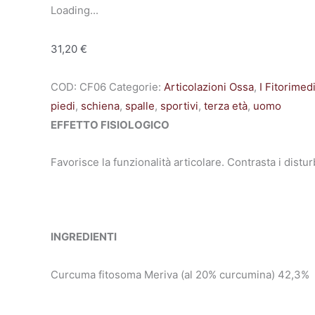
Loading...
31,20
€
COD:
CF06
Categorie:
Articolazioni Ossa
,
I Fitorimed
piedi
,
schiena
,
spalle
,
sportivi
,
terza età
,
uomo
EFFETTO FISIOLOGICO
Favorisce la funzionalità articolare. Contrasta i distu
INGREDIENTI
Curcuma fitosoma Meriva (al 20% curcumina) 42,3% rizo