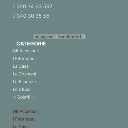
320 34 93 597
040 30 35 55
Instagram
Facebook-f
CATEGORIE
Gli Accessori
I Fitorimedi
La Casa
La Cosmesi
Le Essenze
Lo Sfuso
✨ Solari! ✨
Gli Accessori
I Fitorimedi
La Casa